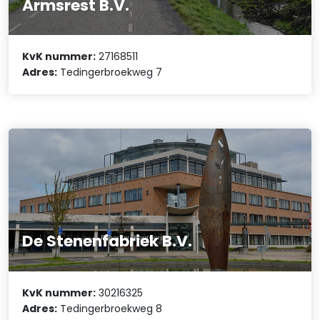
Armsrest B.V.
KvK nummer:
27168511
Adres:
Tedingerbroekweg 7
De Stenenfabriek B.V.
KvK nummer:
30216325
Adres:
Tedingerbroekweg 8