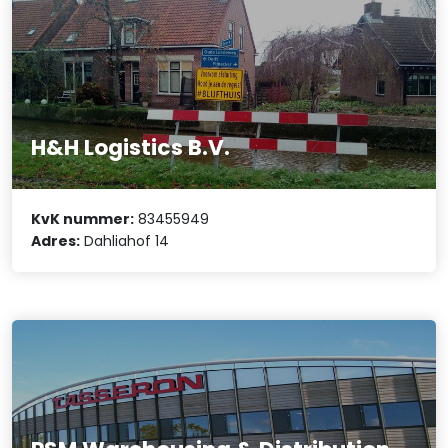
H&H Logistics B.V.
KvK nummer:
83455949
Adres:
Dahliahof 14