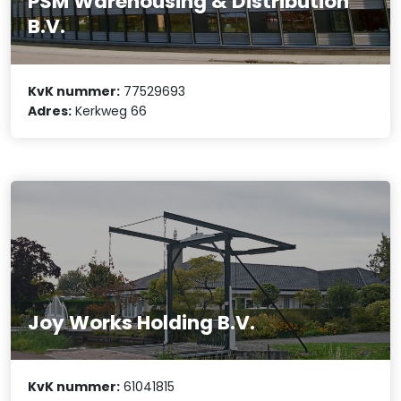
PSM Warehousing & Distribution
B.V.
KvK nummer:
77529693
Adres:
Kerkweg 66
Joy Works Holding B.V.
KvK nummer:
61041815