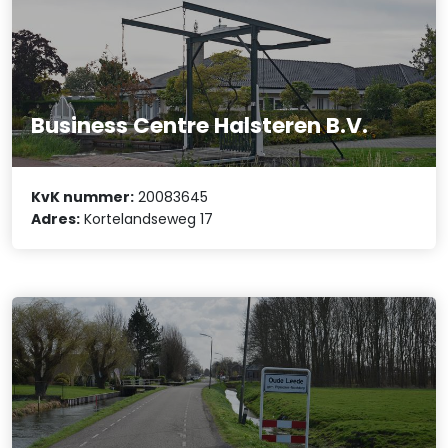
Business Centre Halsteren B.V.
KvK nummer:
20083645
Adres:
Kortelandseweg 17