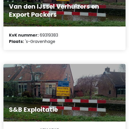
Van den IJssel Verhuizers en
Export Packers
KvK nummer:
69319383
Plaats:
's-Gravenhage
S&B Exploitatie