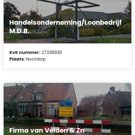
Handelsonderneming/Loonbedrijf
M.D.B.
KvK nummer:
27238936
Plaats:
Nootdorp
Firma van Velden & Zn