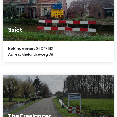
3sict
KvK nummer:
86377612
Adres:
Vlielandseweg 38
The Freelancer