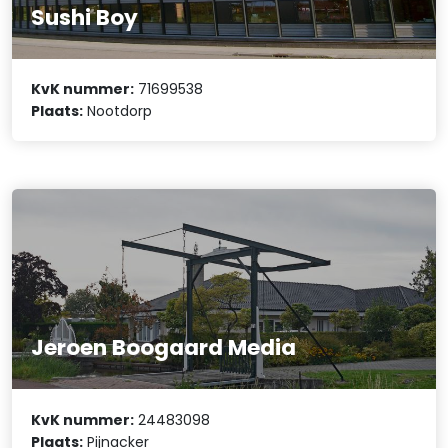
Sushi Boy
KvK nummer:
71699538
Plaats:
Nootdorp
Jeroen Boogaard Media
KvK nummer:
24483098
Plaats:
Pijnacker