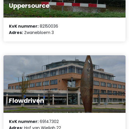
Uppersource
KvK nummer:
82150036
Adres:
Zwanebloem 3
Flowdriven
KvK nummer:
69147302
Adres:
Hof van Wieligh 22