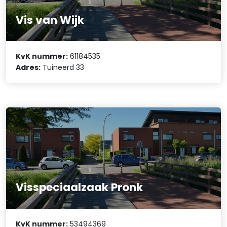
Vis van Wijk
KvK nummer:
61184535
Adres:
Tuineerd 33
Visspeciaalzaak Pronk
KvK nummer:
53494369