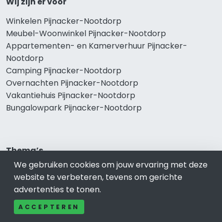
Wij zijn er voor
Winkelen Pijnacker-Nootdorp
Meubel-Woonwinkel Pijnacker-Nootdorp
Appartementen- en Kamerverhuur Pijnacker-
Nootdorp
Camping Pijnacker-Nootdorp
Overnachten Pijnacker-Nootdorp
Vakantiehuis Pijnacker-Nootdorp
Bungalowpark Pijnacker-Nootdorp
Thema’s
We gebruiken cookies om jouw ervaring met deze
Klussenbedrijf Pijnacker-Nootdorp
website te verbeteren, tevens om gerichte
Notarissen Pijnacker-Nootdorp
advertenties te tonen.
Taxateurs Pijnacker-Nootdorp
Schoonmaakbedrijf Pijnacker-Nootdorp
ACCEPTEREN
Makelaars Pijnacker-Nootdorp