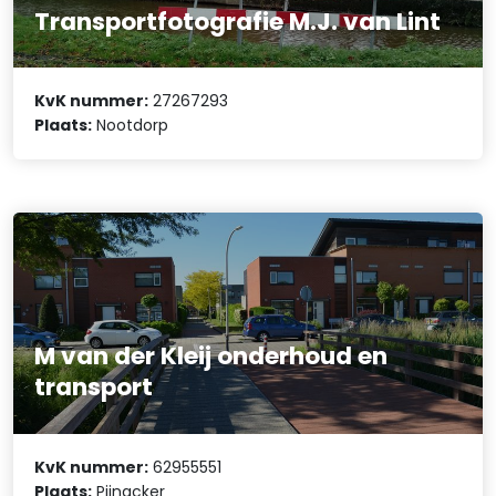
Transportfotografie M.J. van Lint
KvK nummer:
27267293
Plaats:
Nootdorp
M van der Kleij onderhoud en
transport
KvK nummer:
62955551
Plaats:
Pijnacker