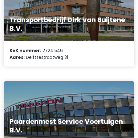
Transportbedrijf Dirk van Buijtene
B.V.
KvK nummer:
27241546
Adres:
Delftsestraatweg 31
Paardenmest Service Voertuigen
B.V.