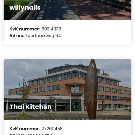
willynails
KvK nummer:
60314338
Adres:
Sportparkweg 64
Thai Kitchen
KvK nummer:
27260458