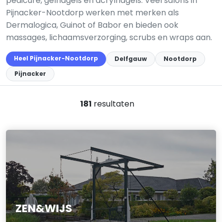
pedicure, gelnagels en acrylnagels. Veel salons in
Pijnacker-Nootdorp werken met merken als
Dermalogica, Guinot of Babor en bieden ook
massages, lichaamsverzorging, scrubs en wraps aan.
Heel Pijnacker-Nootdorp
Delfgauw
Nootdorp
Pijnacker
181
resultaten
ZEN&WIJS