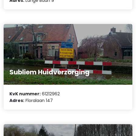
Adres:
Lange Baan 9
Subliem Huidverzorging
KvK nummer:
61212962
Adres:
Floralaan 147