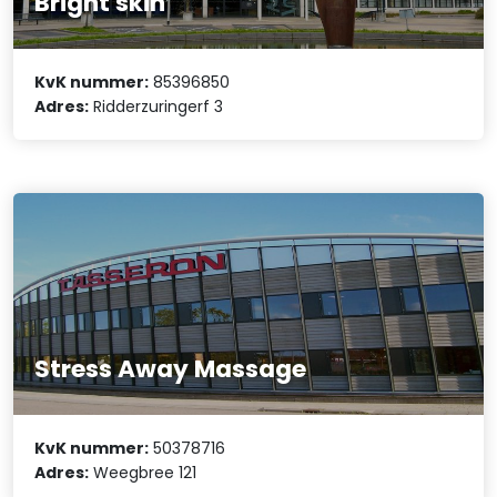
Bright skin
KvK nummer:
85396850
Adres:
Ridderzuringerf 3
Stress Away Massage
KvK nummer:
50378716
Adres:
Weegbree 121