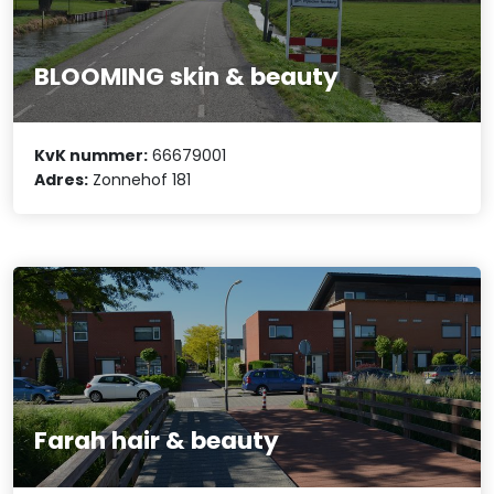
BLOOMING skin & beauty
KvK nummer:
66679001
Adres:
Zonnehof 181
Farah hair & beauty