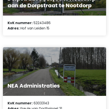
aan de Dorpstraat te Nootdorp
KvK nummer:
52243486
Adres:
Hof van Leiden 15
NEA Administraties
KvK nummer:
63033143
Adres:
Freule van Dorthsingel 31