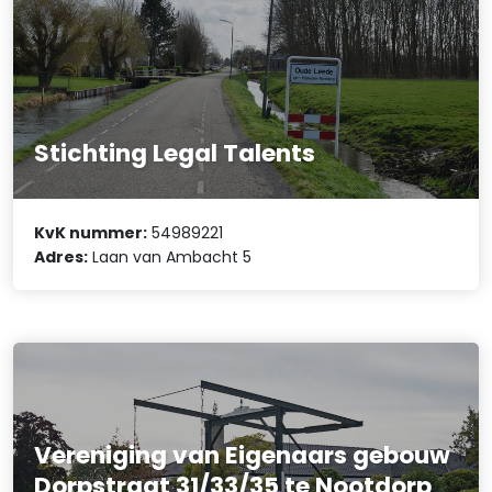
Stichting Legal Talents
KvK nummer:
54989221
Adres:
Laan van Ambacht 5
Vereniging van Eigenaars gebouw
Dorpstraat 31/33/35 te Nootdorp