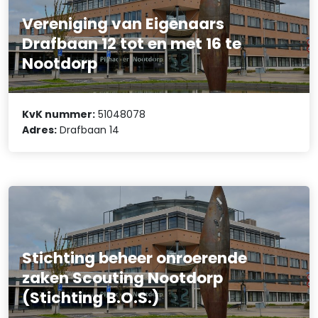
Vereniging van Eigenaars
Drafbaan 12 tot en met 16 te
Nootdorp
KvK nummer:
51048078
Adres:
Drafbaan 14
Stichting beheer onroerende
zaken Scouting Nootdorp
(Stichting B.O.S.)