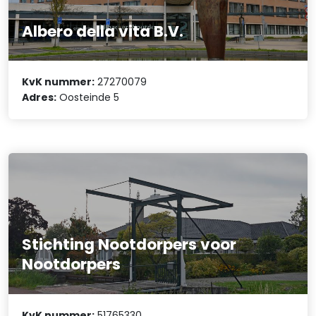
Albero della vita B.V.
KvK nummer:
27270079
Adres:
Oosteinde 5
Stichting Nootdorpers voor
Nootdorpers
KvK nummer:
51765330