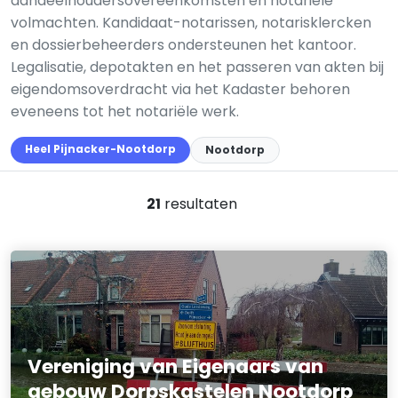
aandeelhoudersovereenkomsten en notariële
volmachten. Kandidaat-notarissen, notarisklercken
en dossierbeheerders ondersteunen het kantoor.
Legalisatie, depotakten en het passeren van akten bij
eigendomsoverdracht via het Kadaster behoren
eveneens tot het notariële werk.
Heel Pijnacker-Nootdorp
Nootdorp
21
resultaten
Vereniging van Eigenaars van
gebouw Dorpskastelen Nootdorp