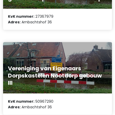
KvK nummer:
27367979
Adres:
Ambachtshof 36
Vereniging van Eigenaars
Dorpskastelen Nootdorp gebouw
III
KvK nummer:
50967290
Adres:
Ambachtshof 36