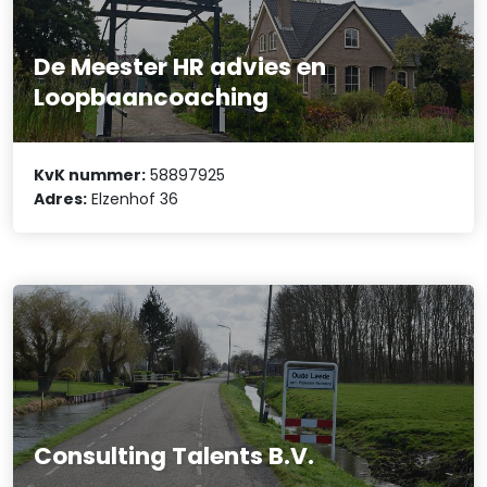
De Meester HR advies en
Loopbaancoaching
KvK nummer:
58897925
Adres:
Elzenhof 36
Consulting Talents B.V.