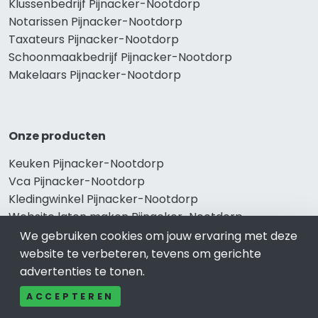
Klussenbedrijf Pijnacker-Nootdorp
Notarissen Pijnacker-Nootdorp
Taxateurs Pijnacker-Nootdorp
Schoonmaakbedrijf Pijnacker-Nootdorp
Makelaars Pijnacker-Nootdorp
Onze producten
Keuken Pijnacker-Nootdorp
Vca Pijnacker-Nootdorp
Kledingwinkel Pijnacker-Nootdorp
Website laten maken Pijnacker-Nootdorp
Sportschool Pijnacker-Nootdorp
We gebruiken cookies om jouw ervaring met deze
website te verbeteren, tevens om gerichte
advertenties te tonen.
Gewaardeerd
ACCEPTEREN