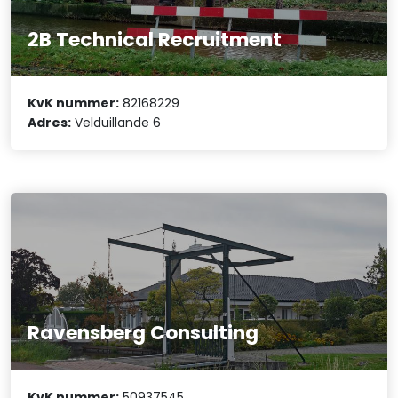
2B Technical Recruitment
KvK nummer:
82168229
Adres:
Velduillande 6
Ravensberg Consulting
KvK nummer:
50937545