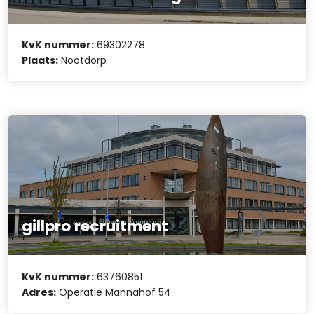
KvK nummer:
69302278
Plaats:
Nootdorp
gillpro recruitment
KvK nummer:
63760851
Adres:
Operatie Mannahof 54