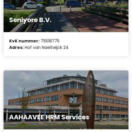
Seniyore B.V.
KvK nummer:
75518775
Adres:
Hof van Naeltwijck 24
AAHAAVEE HRM Services