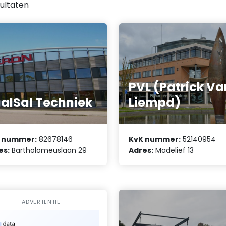
ultaten
PVL (Patrick Va
alSal Techniek
Liempd)
 nummer:
82678146
KvK nummer:
52140954
es:
Bartholomeuslaan 29
Adres:
Madelief 13
ADVERTENTIE