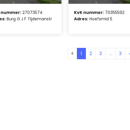
 nummer:
27073574
KvK nummer:
70355592
es:
Burg G J F Tijdemanstr
Adres:
Hoefsmid 5
1
2
3
...
3