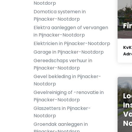
Nootdorp
Domotica systemen in
Pijnacker-Nootdorp
Fi
Elektra aanleggen of vervangen
in Pijnacker-Nootdorp
Elektricien in Pijnacker-Nootdorp
KvK
Garage in Pijnacker-Nootdorp
Adr
Gereedschaps verhuur in
Pijnacker-Nootdorp
Gevel bekleding in Pijnacker-
Nootdorp
Gevelreiniging of -renovatie in
Lo
Pijnacker-Nootdorp
In
Glaszetters in Pijnacker-
V
Nootdorp
No
Groendak aanleggen in
Pijnacker-Nootdorp