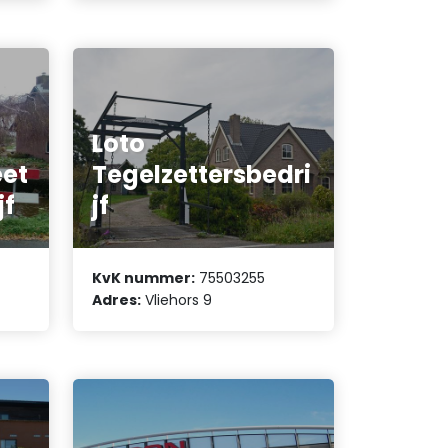
Loto
et
Tegelzettersbedri
jf
jf
KvK nummer:
75503255
Adres:
Vliehors 9