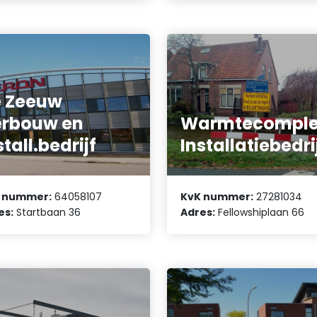
 Zeeuw
rbouw en
Warmtecomple
stall.bedrijf
Installatiebedri
 nummer:
64058107
KvK nummer:
27281034
es:
Startbaan 36
Adres:
Fellowshiplaan 66