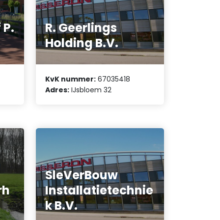
 P.
R. Geerlings
Holding B.V.
KvK nummer:
67035418
Adres:
IJsbloem 32
SleVerBouw
rh
Installatietechnie
k B.V.