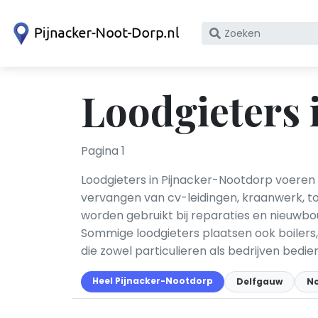
Zoek
op
bedrijfsnaam
of
Loodgieters 
KvK
nummer
Pagina 1
Loodgieters in Pijnacker-Nootdorp voeren 
vervangen van cv-leidingen, kraanwerk, to
worden gebruikt bij reparaties en nieuwbo
Sommige loodgieters plaatsen ook boilers,
die zowel particulieren als bedrijven bedi
Heel Pijnacker-Nootdorp
Delfgauw
N