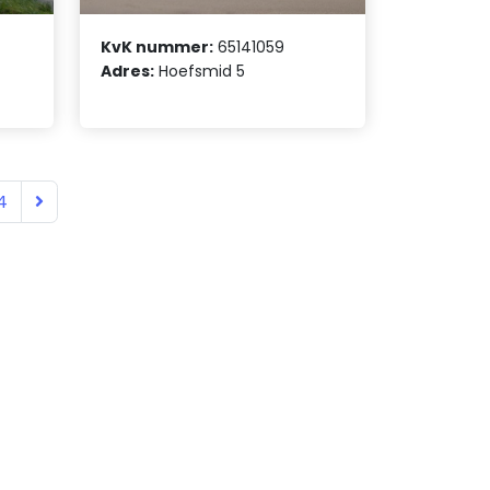
KvK nummer:
65141059
Adres:
Hoefsmid 5
4