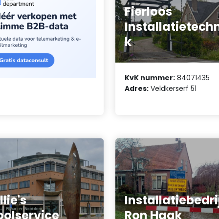
Fierloos
Installatietech
k
KvK nummer:
84071435
Adres:
Veldkerserf 51
llie's
Installatiebedri
oolservice
Ron Haak