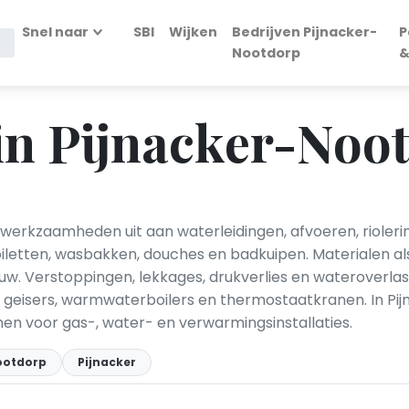
Snel naar
SBI
Wijken
Bedrijven Pijnacker-
P
Nootdorp
&
in Pijnacker-Noo
werkzaamheden uit aan waterleidingen, afvoeren, riolerin
iletten, wasbakken, douches en badkuipen. Materialen als
uw. Verstoppingen, lekkages, drukverlies en wateroverla
 geisers, warmwaterboilers en thermostaatkranen. In Pijn
enen voor gas-, water- en verwarmingsinstallaties.
ootdorp
Pijnacker