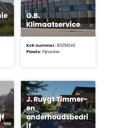
nie
G.B.
Klimaatservice
KvK nummer:
83391045
Plaats:
Pijnacker
J. Ruygt Timmer-
en
jf
onderhoudsbedri
jf