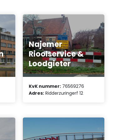
Najemer
n
Rioolservice &
Loodgieter
KvK nummer:
76569276
Adres:
Ridderzuringerf 12