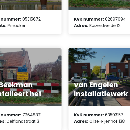
 nummer:
85315672
KvK nummer:
82697094
ts:
Pijnacker
Adres:
Buizerdweide 12
 Beekman
van Engelen
stalleert het
Installatiewerk
 nummer:
72648821
KvK nummer:
63593157
es:
Delflandstraat 3
Adres:
Gilze-Rijenhof 138