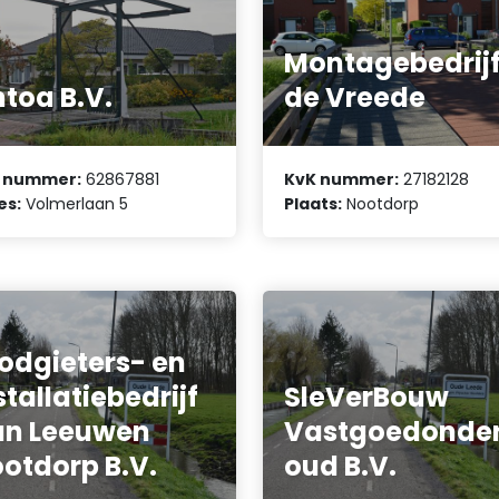
Montagebedrijf
ntoa B.V.
de Vreede
 nummer:
62867881
KvK nummer:
27182128
es:
Volmerlaan 5
Plaats:
Nootdorp
odgieters- en
stallatiebedrijf
SleVerBouw
an Leeuwen
Vastgoedonde
otdorp B.V.
oud B.V.