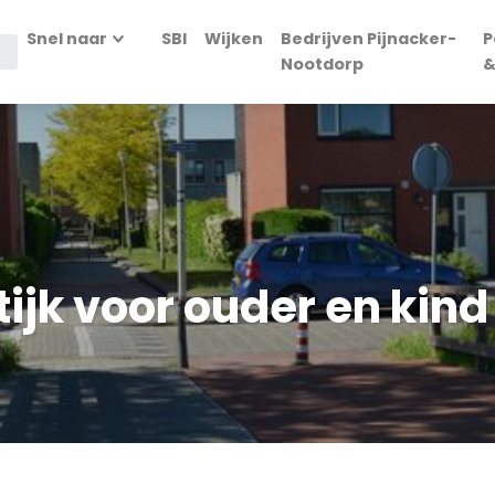
Snel naar
SBI
Wijken
Bedrijven Pijnacker-
P
Nootdorp
&
tijk voor ouder en kind