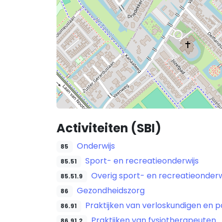
Activiteiten (SBI)
Onderwijs
85
Sport- en recreatieonderwijs
85.51
Overig sport- en recreatieonderw
85.51.9
Gezondheidszorg
86
Praktijken van verloskundigen en 
86.91
Praktijken van fysiotherapeuten
86.91.2