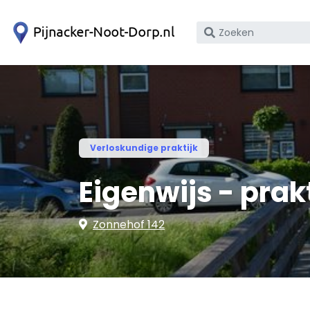
Zoek
op
bedrijfsnaam
of
KvK
nummer
Verloskundige praktijk
Eigenwijs - prak
Zonnehof 142