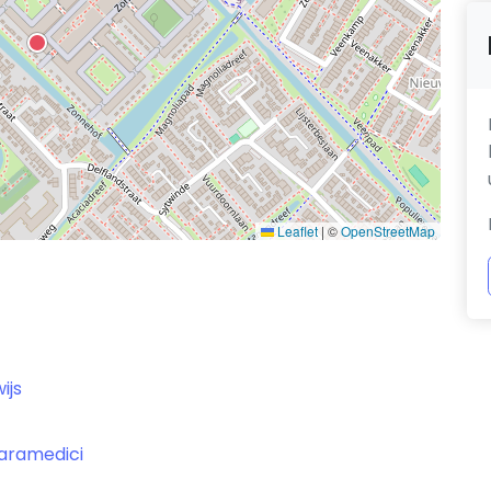
Leaflet
|
©
OpenStreetMap
ijs
paramedici