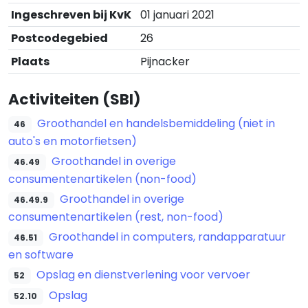
Ingeschreven bij KvK
01 januari 2021
Postcodegebied
26
Plaats
Pijnacker
Activiteiten (SBI)
Groothandel en handelsbemiddeling (niet in
46
auto's en motorfietsen)
Groothandel in overige
46.49
consumentenartikelen (non-food)
Groothandel in overige
46.49.9
consumentenartikelen (rest, non-food)
Groothandel in computers, randapparatuur
46.51
en software
Opslag en dienstverlening voor vervoer
52
Opslag
52.10