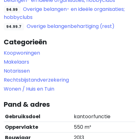
belangen- en ideële organisaties, hobbyclubs
Overige belangen- en ideële organisaties;
94.99
hobbyclubs
Overige belangenbehartiging (rest)
94.99.7
Categorieën
Koopwoningen
Makelaars
Notarissen
Rechtsbijstandverzekering
Wonen / Huis en Tuin
Pand & adres
Gebruiksdoel
kantoorfunctie
Oppervlakte
550 m²
Bouwjaar
2013