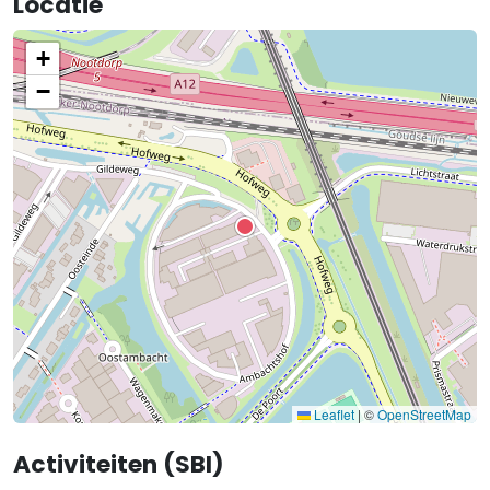
Locatie
+
−
Leaflet
|
©
OpenStreetMap
Activiteiten (SBI)