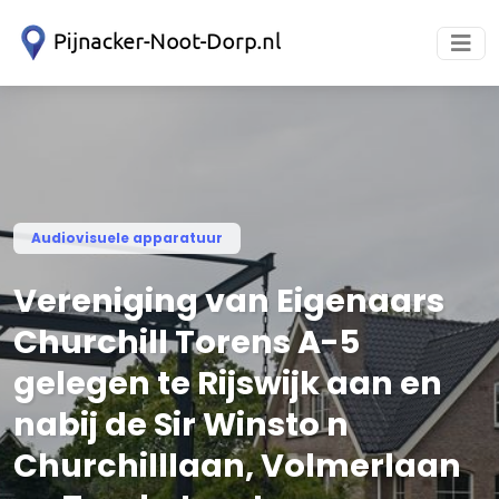
Audiovisuele apparatuur
Vereniging van Eigenaars
Churchill Torens A-5
gelegen te Rijswijk aan en
nabij de Sir Winsto n
Churchilllaan, Volmerlaan